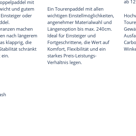
ab 12
Doppelpaddel mit
wicht und gutem
Ein Tourenpaddel mit allen
Einsteiger oder
wichtigen Einstellmöglichkeiten,
Hochw
ddel.
angenehmer Materialwahl und
Toure
leranzen machen
Längenoption bis max. 240cm.
Gewäs
gen nach längerem
Ideal für Einsteiger und
Ausfa
s klapprig, die
Fortgeschrittene, die Wert auf
Carbo
tabilität schränkt
Komfort, Flexibilität und ein
Winkel
 ein.
starkes Preis-Leistungs-
Verhältnis legen.