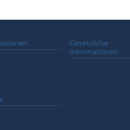
mationen
Gesetzliche
Informationen
, Versand & Konditionen
Barrierefreiheitserklärung
p & Bestellung
Impressum
tskunden
AGB
e
Datenschutz
Widerrufsbelehrung
Batteriegesetzhinweise
te