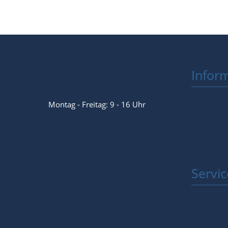
Infor
+49(0)341 39281264
Montag - Freitag: 9 - 16 Uhr
Zahlung
info@packrafting-store.de
FAQ Sho
Geschäf
Vertrag widerrufen
Servic
Jobs
Standor