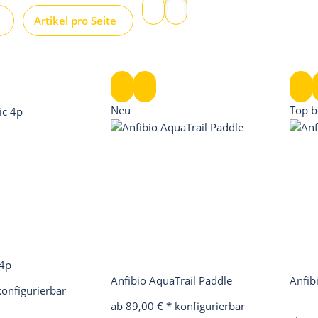
Artikel pro Seite
Neu
Top b
 4p
Anfibio AquaTrail Paddle
Anfib
konfigurierbar
ab 89,00 €
*
konfigurierbar