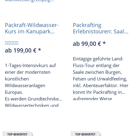
Packraft-Wildwasser-
Packrafting
Kurs im Kanupark
Erlebnistouren: Saale
Markkleeberg/Leipzig
2026
ab 99,00 €
*
2026
ab 199,00 €
*
Eintägige geführte Land-
1-Tages-Intensivkurs auf
Fluss-Tour entlang der
einer der modernsten
Saale zwischen Burgen,
künstlichen
Felsen und Urwaldfeeling,
Wildwasseranlagen
inkl. Abenteuerfaktor. Hier
Europas.
könnt ihr Packrafting in
Es werden Grundtechniken,
aufregender Weise
Wildwassertechniken und
erstmalig entdecken und
Bootsbeherrschung bis hin
erlernen oder als schon
zum Befahren von
erfahrene Packrafter*innen
Wildwasser der Stufe WW
eine außerordentliche
III vermittelt.
Genusstour erleben.
TOP BEWERTET
TOP BEWERTET