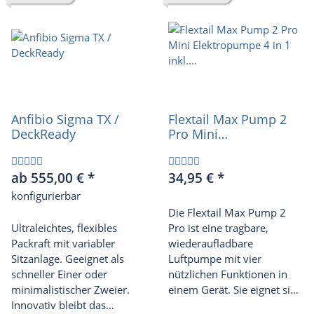
Anfibio Sigma TX /
Flextail Max Pump 2
DeckReady
Pro Mini
Elektropumpe 4 in 1
inkl. Powerbank und
ab 555,00 €
*
34,95 €
*
Licht
konfigurierbar
Die Flextail Max Pump 2
Ultraleichtes, flexibles
Pro ist eine tragbare,
Packraft mit variabler
wiederaufladbare
Sitzanlage. Geeignet als
Luftpumpe mit vier
schneller Einer oder
nützlichen Funktionen in
minimalistischer Zweier.
einem Gerät. Sie eignet sich
Innovativ bleibt das
ideal zum schnellen und