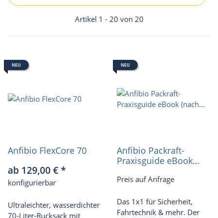
Artikel 1 - 20 von 20
NEU
NEU
Anfibio FlexCore 70
Anfibio Packraft-
Praxisguide eBook
ab 129,00 €
*
(nach
Preis auf Anfrage
Newsletteranmeldung)
konfigurierbar
Das 1x1 für Sicherheit,
Ultraleichter, wasserdichter
Fahrtechnik & mehr. Der
70-Liter-Rucksack mit