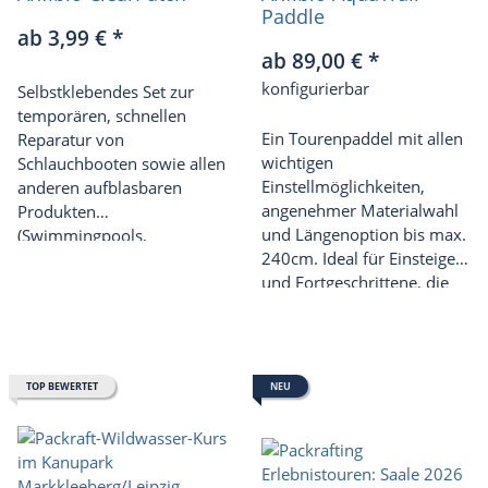
Paddle
ab 3,99 €
*
ab 89,00 €
*
konfigurierbar
Selbstklebendes Set zur
temporären, schnellen
Ein Tourenpaddel mit allen
Reparatur von
wichtigen
Schlauchbooten sowie allen
Einstellmöglichkeiten,
anderen aufblasbaren
angenehmer Materialwahl
Produkten
und Längenoption bis max.
(Swimmingpools,
240cm. Ideal für Einsteiger
Luftmatratzen etc.).
und Fortgeschrittene, die
Wert auf Komfort,
Flexibilität und ein starkes
Preis-Leistungs-Verhältnis
legen.
TOP BEWERTET
NEU