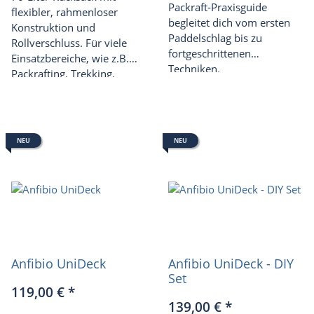
Packraft-Praxisguide
flexibler, rahmenloser
begleitet dich vom ersten
Konstruktion und
Paddelschlag bis zu
Rollverschluss. Für viele
fortgeschrittenen
Einsatzbereiche, wie z.B.
Techniken.
Packrafting, Trekking,
Handgeschrieben von
Bergtouren und Jagen.
echten Packrafter für alle,
die sicherer und mit noch
mehr Freude unterwegs
NEU
NEU
sein möchten.
Anfibio UniDeck
Anfibio UniDeck - DIY
Set
119,00 €
*
139,00 €
*