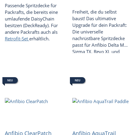
Passende Spritzdecke für
Freiheit, die du selbst
Packrafts, die bereits eine
baust! Das ultimative
umlaufende DaisyChain
Upgrade für dein Packraft:
besitzen (DeckReady). Für
Die universelle
andere Packrafts auch als
nachrüstbare Spritzdecke
Retrofit-Set
erhältlich.
passt für Anfibio Delta MX,
Sigma TX, Revo XL und
andere Modelle.
NEU
NEU
Anfibio ClearPatch
Anfibio AquaTrail