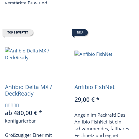
verstärkte Bug- und
mühelosen Aufblasen eines
Hecksegment. Optional als
Packrafts und ist mit nur
Version "DeckReady" mit
160g eine tolle Ergänzung
Befestigung für UniDeck-
für jede Packrafting
Spritzdecke erhältlich.
Ausrüstung.
TOP BEWERTET
NEU
Anfibio Delta MX /
Anfibio FishNet
DeckReady
29,00 €
*
ab 480,00 €
*
Angeln im Packraft! Das
konfigurierbar
Anfibio FishNet ist ein
schwimmendes, faltbares
Großzügiger Einer mit
Fischnetz und eignet