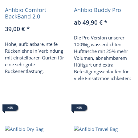
Anfibio Comfort
Anfibio Buddy Pro
BackBand 2.0
ab 49,90 €
*
39,00 €
*
Die Pro Version unserer
Hohe, aufblasbare, steife
100%ig wasserdichten
Rückenlehne in Verbindung
Hüfttasche mit 25% mehr
mit einstellbaren Gurten für
Volumen, abnehmbarem
eine sehr gute
Hüftgurt und extra
Rückenentlastung.
Befestigungsschlaufen für
viele Einsatzmöglichkeiten:
vom kleinen DeckPack im
Boot über die Lenkertasche
am Rad bis zur Boje beim
Wildswimming sowie als
NEU
NEU
Hüfttasche bei
Geländeläufen und allen
Abenteuern im täglichen
Leben.