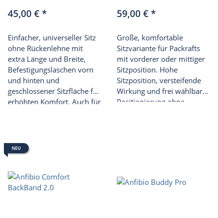
45,00 €
*
59,00 €
*
Einfacher, universeller Sitz
Große, komfortable
ohne Rückenlehne mit
Sitzvariante für Packrafts
extra Länge und Breite,
mit vorderer oder mittiger
Befestigungslaschen vorn
Sitzposition. Hohe
und hinten und
Sitzposition, versteifende
geschlossener Sitzfläche für
Wirkung und frei wählbare
erhöhten Komfort. Auch für
Positionierung ohne
andere Packrafts und Boote
Einknüpfen. Kombinierbar
geeignet.
mit dem Anfibio
Performance BackBand
(faltbar) oder Comfort
NEU
BackBand (aufblasbar).