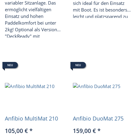
variabler Sitzanlage. Das
sich ideal für den Einsatz
ermöglicht vielfältigen
mit Boot. Es ist besonders
Einsatz und hohen
leicht und platzsparend zu
Paddelkomfort bei unter
transportieren.
2kg! Optional als Version
"DeckReady" mit
Befestigung für UniDeck-
Spritzdecke erhältlich.
NEU
NEU
Anfibio MultiMat 210
Anfibio DuoMat 275
105,00 €
*
159,00 €
*