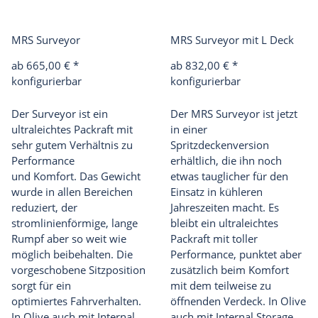
MRS Surveyor
MRS Surveyor mit L Deck
ab 665,00 €
*
ab 832,00 €
*
konfigurierbar
konfigurierbar
Der Surveyor ist ein
Der MRS Surveyor ist jetzt
ultraleichtes Packraft mit
in einer
sehr gutem Verhältnis zu
Spritzdeckenversion
Performance
erhältlich, die ihn noch
und Komfort. Das Gewicht
etwas tauglicher für den
wurde in allen Bereichen
Einsatz in kühleren
reduziert, der
Jahreszeiten macht. Es
stromlinienförmige, lange
bleibt ein ultraleichtes
Rumpf aber so weit wie
Packraft mit toller
möglich beibehalten. Die
Performance, punktet aber
vorgeschobene Sitzposition
zusätzlich beim Komfort
sorgt für ein
mit dem teilweise zu
optimiertes Fahrverhalten.
öffnenden Verdeck. In Olive
In Olive auch mit Internal
auch mit Internal Storage