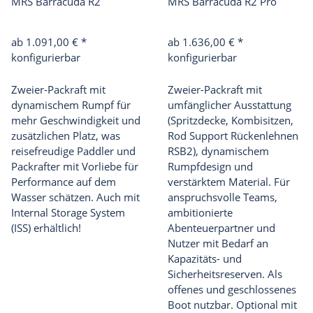
MRS Barracuda R2
MRS Barracuda R2 Pro
ab 1.091,00 €
*
ab 1.636,00 €
*
konfigurierbar
konfigurierbar
Zweier-Packraft mit
Zweier-Packraft mit
dynamischem Rumpf für
umfänglicher Ausstattung
mehr Geschwindigkeit und
(Spritzdecke, Kombisitzen,
zusätzlichen Platz, was
Rod Support Rückenlehnen
reisefreudige Paddler und
RSB2), dynamischem
Packrafter mit Vorliebe für
Rumpfdesign und
Performance auf dem
verstärktem Material. Für
Wasser schätzen. Auch mit
anspruchsvolle Teams,
Internal Storage System
ambitionierte
(ISS) erhältlich!
Abenteuerpartner und
Nutzer mit Bedarf an
Kapazitäts- und
Sicherheitsreserven. Als
offenes und geschlossenes
Boot nutzbar. Optional mit