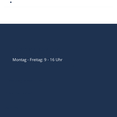
+49(0)341 39281264
Montag - Freitag: 9 - 16 Uhr
info@packrafting-store.de
Vertrag widerrufen
Informationen
Service