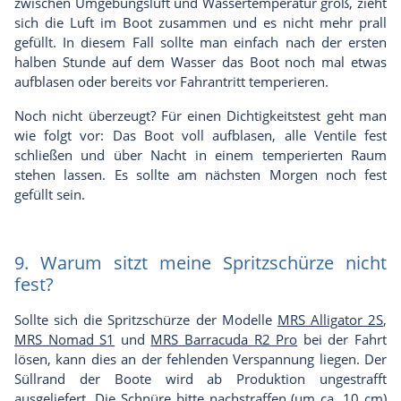
zwischen Umgebungsluft und Wassertemperatur groß, zieht
sich die Luft im Boot zusammen und es nicht mehr prall
gefüllt. In diesem Fall sollte man einfach nach der ersten
halben Stunde auf dem Wasser das Boot noch mal etwas
aufblasen oder bereits vor Fahrantritt temperieren.
Noch nicht überzeugt? Für einen Dichtigkeitstest geht man
wie folgt vor: Das Boot voll aufblasen, alle Ventile fest
schließen und über Nacht in einem temperierten Raum
stehen lassen. Es sollte am nächsten Morgen noch fest
gefüllt sein.
9. Warum sitzt meine Spritzschürze nicht
fest?
Sollte sich die Spritzschürze der Modelle
MRS Alligator 2S
,
MRS Nomad S1
und
MRS Barracuda R2 Pro
bei der Fahrt
lösen, kann dies an der fehlenden Verspannung liegen. Der
Süllrand der Boote wird ab Produktion ungestrafft
ausgeliefert. Die Schnüre bitte nachstraffen (um ca. 10 cm)