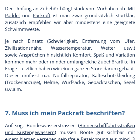
Der Umfang an Zubehör hängt stark vom Vorhaben ab. Mit
Paddel
und
Packraft
ist man zwar grundsätzlich startklar,
zusätzlich empfehlen wir aber mindestens eine geeignete
Schwimmweste
.
Je nach Einsatz (Schwierigkeit, Entfernung vom Ufer,
Zivilisationsnähe, Wassertemperatur, Wetter usw.)
sowie Ansprüchen hinsichtlich Komfort, Spaß und Variation
kommen mehr oder minder umfangreiche Zubehörartikel in
Frage. Letztlich haben wir einen ganzen Store darum gebaut.
Dieser umfasst u.a. Notfallreparatur, Kälteschutzkleidung
(Trockenanzüge), Helme, Wurfsäcke, Gepäcktaschen, Segel
u.v.a.m.
7. Muss ich mein Packraft beschriften?
Auf sog. Bundeswasserstrassen (
Binnenschifffahrtsstraßen
und Küstengewässern
) müssen Boote gut sichtbar mit
einem Namen versehen sein (freie Bezeichnung aus mind. 3