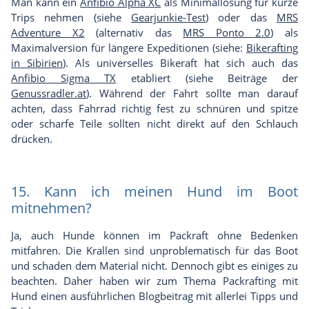
Man kann ein
Anfibio Alpha XC
als Minimallösung für kurze
Trips nehmen (siehe
Gearjunkie-Test
) oder das
MRS
Adventure X2
(alternativ das
MRS Ponto 2.0
) als
Maximalversion für längere Expeditionen (siehe:
Bikerafting
in Sibirien
). Als universelles Bikeraft hat sich auch das
Anfibio Sigma TX
etabliert (siehe Beiträge der
Genussradler.at
). Während der Fahrt sollte man darauf
achten, dass Fahrrad richtig fest zu schnüren und spitze
oder scharfe Teile sollten nicht direkt auf den Schlauch
drücken.
15. Kann ich meinen Hund im Boot
mitnehmen?
Ja, auch Hunde können im Packraft ohne Bedenken
mitfahren. Die Krallen sind unproblematisch für das Boot
und schaden dem Material nicht. Dennoch gibt es einiges zu
beachten. Daher haben wir zum Thema Packrafting mit
Hund einen
ausführlichen Blogbeitrag
mit allerlei Tipps und