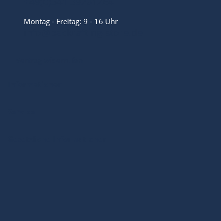
+49(0)341 39281264
Montag - Freitag: 9 - 16 Uhr
info@packrafting-store.de
Vertrag widerrufen
Informationen
Service
Gesetzliche Informationen