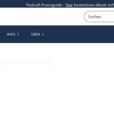
Packraft Praxisguide –
hier
kostenloses eBook sic
INFO
ÜBER
rsportausrüstung