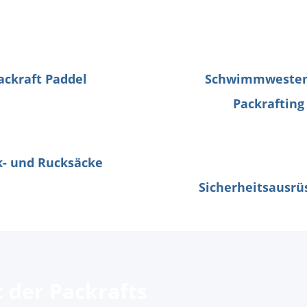
ackraft Paddel
Schwimmwesten
Packrafting
k- und Rucksäcke
Sicherheitsausrü
 der Packrafts