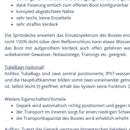
dank Fixierung einfach zum offenen Boot konfigurierbar
komplett abgedichtete Nähte
sehr leicht, keine Einzelteile
sehr straffes Verdeck
Die Spritzdecke erweitert das Einsatzspektrum des Bootes eno
nicht 100% dicht (über dem Reißverschluss kann etwas Wasser e
das Boot mit aufgerolltem Verdeck auch offen gefahren we
unbekannter Gewässer, Notausstiege, Trainings etc. geeignet.
TubeBags (optional)
Anfibio TubeBags sind zwei zentral positionierte, IPX7-wasser
und die Hauptluftkammer bilden somit zwei voneinander getren
ist. Selbst leicht (!) geöffnet, erhält das System seine Funkti
Weitere Eigenschaften/Vorteile
Gepäck wird automatisch richtig positioniert und gegen 
der Transport im Inneren sorgt für einen niedrigen Schw
die Transportkapazität des Bootes wird erheblich erhöht
Aufbau: Zuerst das Gepäck verstauen (Innentaschen beladen),