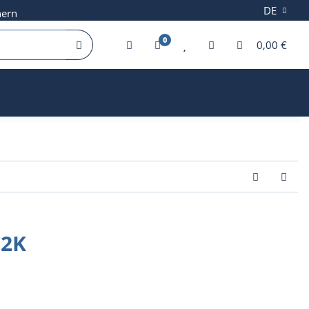
DE
hern
0
0,00 €
 2K