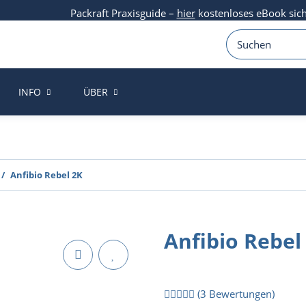
Packraft Praxisguide –
hier
kostenloses eBook sic
INFO
ÜBER
Anfibio Rebel 2K
Anfibio Rebel
(3 Bewertungen)