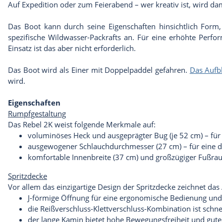
Auf Expedition oder zum Feierabend – wer kreativ ist, wird da
Das Boot kann durch seine Eigenschaften hinsichtlich Form
spezifische Wildwasser-Packrafts an. Für eine erhöhte Perf
Einsatz ist das aber nicht erforderlich.
Das Boot wird als Einer mit Doppelpaddel gefahren.
Das Aufb
wird.
Eigenschaften
Rumpfgestaltung
Das Rebel 2K weist folgende Merkmale auf:
voluminöses Heck und ausgeprägter Bug (je 52 cm) – für r
ausgewogener Schlauchdurchmesser (27 cm) – für eine 
komfortable Innenbreite (37 cm) und großzügiger Fußr
Spritzdecke
Vor allem das einzigartige Design der Spritzdecke zeichnet das
J-förmige Öffnung für eine ergonomische Bedienung und 
die Reißverschluss-Klettverschluss-Kombination ist schn
der lange Kamin bietet hohe Bewegungsfreiheit und gut