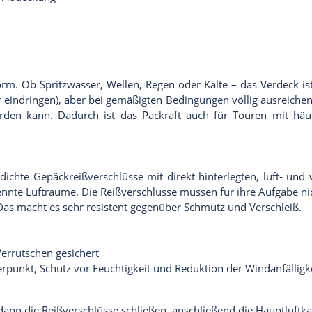
rm. Ob Spritzwasser, Wellen, Regen oder Kälte – das Verdeck ist 
indringen), aber bei gemäßigten Bedingungen völlig ausreichend.
rden kann. Dadurch ist das Packraft auch für Touren mit häuf
dichte Gepäckreißverschlüsse mit direkt hinterlegten, luft- und
nte Lufträume. Die Reißverschlüsse müssen für ihre Aufgabe nicht
on. Das macht es sehr resistent gegenüber Schmutz und Verschleiß.
Verrutschen gesichert
erpunkt, Schutz vor Feuchtigkeit und Reduktion der Windanfälligk
 dann die Reißverschlüsse schließen, anschließend die Hauptluft