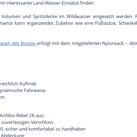
mit interessante Land-Wasser-Einsätze finden.
, Volumen und Spritzdecke im Wildwasser eingesetzt werden. 
ormance kann ergänzendes Zubehör wie eine Fußstütze, Schenkel
lasen des Bootes
erfolgt mit dem mitgelieferten Nylonsack – de
eichlich Auftrieb
dynamische Fahrweise
aum
 Anfibio Rebel 2K aus:
zuverlässigen Verschluss
ell, sicher und komfortabel zu handhaben
e Abdeckung