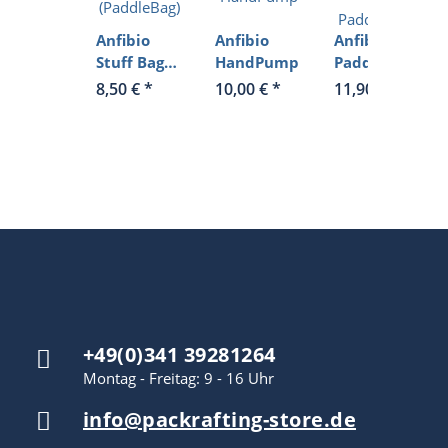
Anfibio
Anfibio
Anfibio
Stuff Bag
HandPump
PaddleLeash
(PaddleBag)
-
8,50 €
*
10,00 €
*
11,90 €
*
Paddelleine
+49(0)341 39281264
Montag - Freitag: 9 - 16 Uhr
info@packrafting-store.de