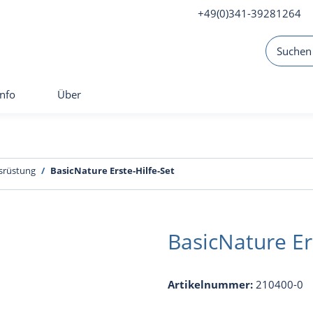
+49(0)341-39281264
Info
Über
usrüstung
BasicNature Erste-Hilfe-Set
BasicNature Er
Artikelnummer:
210400-0