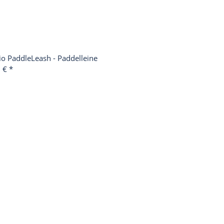
io PaddleLeash - Paddelleine
0 €
*