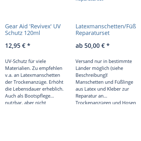
Gear Aid 'Revivex' UV
Latexmanschetten/Füßli
Schutz 120ml
Reparaturset
12,95 €
*
ab 50,00 €
*
UV-Schutz für viele
Versand nur in bestimmte
Materialien. Zu empfehlen
Länder möglich (siehe
v.a. an Latexmanschetten
Beschreibung)!
der Trockenanzüge. Erhöht
Manschetten und Füßlinge
die Lebensdauer erheblich.
aus Latex und Kleber zur
Auch als Bootspflege
Reparatur an
nutzbar, aber nicht
Trockenanzügen und Hosen
unbedingt nötig (Material
ist UV-beständig). Erhöht
jedoch auch die
Schmutzresistenz.