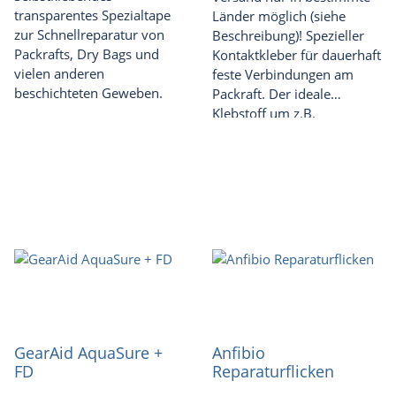
transparentes Spezialtape
Länder möglich (siehe
zur Schnellreparatur von
Beschreibung)! Spezieller
Packrafts, Dry Bags und
Kontaktkleber für dauerhaft
vielen anderen
feste Verbindungen am
beschichteten Geweben.
Packraft. Der ideale
Klebstoff um z.B.
Standardlaschen oder
andere Halterungen (zB für
eine Finne) an einem
Packraft anzukleben bzw.
andere Klebearbeiten (wie
größere Reparaturen)
auszuführen.
GearAid AquaSure +
Anfibio
FD
Reparaturflicken