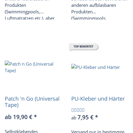
Produkten
anderen aufblasbaren
(Swimmingpools,
Produkten
Luftmatratzen etc.), aber
(Swimmingpools,
auch Zelten, Regenkleidung
Luftmatratzen etc.).
etc. Haftet auch auf
unbeschichteten
Materialien.
TOP BEWERTET
Patch 'n Go (Universal
PU-Kleber und Härter
Tape)
ab 19,90 €
*
7,95 €
*
ab
Selbstklebendes
Versand nur in bestimmte