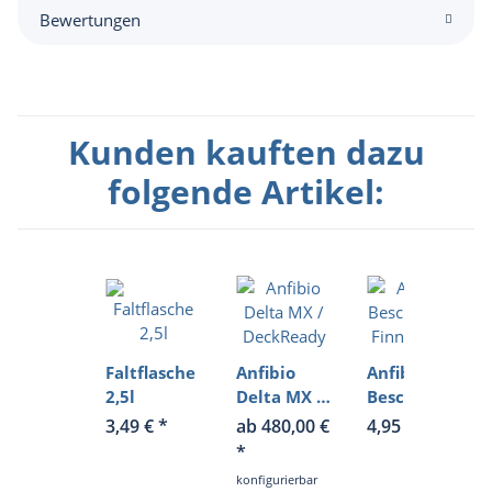
Bewertungen
Kunden kauften dazu
folgende Artikel:
Faltflasche
Anfibio
Anfibio
2,5l
Delta MX /
Beschlag
DeckReady
für Finne/
3,49 €
*
ab 480,00 €
4,95 €
*
Skeg
*
konfigurierbar