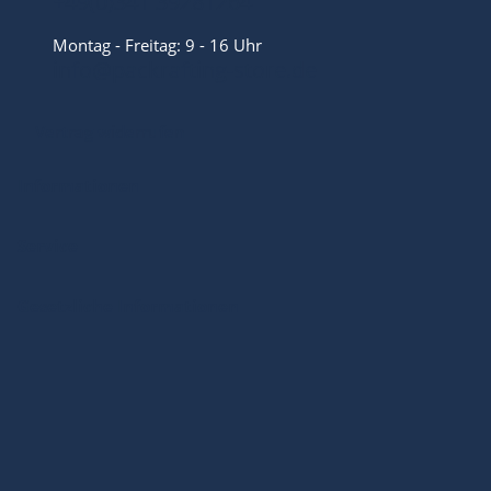
+49(0)341 39281264
Montag - Freitag: 9 - 16 Uhr
info@packrafting-store.de
Vertrag widerrufen
Informationen
Service
Gesetzliche Informationen