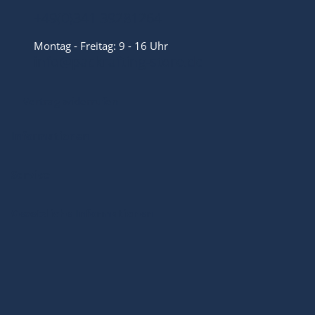
+49(0)341 39281264
Montag - Freitag: 9 - 16 Uhr
info@packrafting-store.de
Vertrag widerrufen
Informationen
Service
Gesetzliche Informationen