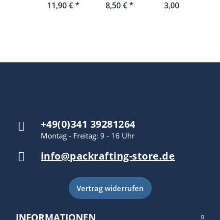
-
(PaddleBag)
mit
11,90 €
*
8,50 €
*
3,00 €
*
Paddelleine
Leiterschnalle
(135cm/150cm
+49(0)341 39281264
Montag - Freitag: 9 - 16 Uhr
info@packrafting-store.de
Vertrag widerrufen
INFORMATIONEN