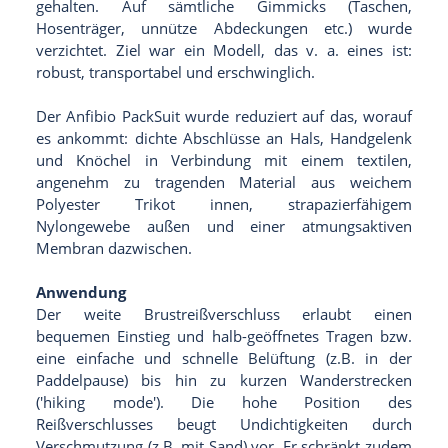
gehalten. Auf sämtliche Gimmicks (Taschen,
Hosenträger, unnütze Abdeckungen etc.) wurde
verzichtet. Ziel war ein Modell, das v. a. eines ist:
robust, transportabel und erschwinglich.
Der Anfibio PackSuit wurde reduziert auf das, worauf
es ankommt: dichte Abschlüsse an Hals, Handgelenk
und Knöchel in Verbindung mit einem textilen,
angenehm zu tragenden Material aus weichem
Polyester Trikot innen, strapazierfähigem
Nylongewebe außen und einer atmungsaktiven
Membran dazwischen.
Anwendung
Der weite Brustreißverschluss erlaubt einen
bequemen Einstieg und halb-geöffnetes Tragen bzw.
eine einfache und schnelle Belüftung (z.B. in der
Paddelpause) bis hin zu kurzen Wanderstrecken
('hiking mode'). Die hohe Position des
Reißverschlusses beugt Undichtigkeiten durch
Verschmutzung (z.B. mit Sand) vor. Er schränkt zudem