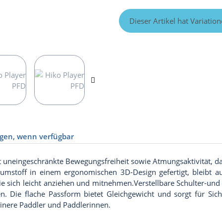
x
Dieser Artikel hat Variatio
igen, wenn verfügbar
t uneingeschränkte Bewegungsfreiheit sowie Atmungsaktivität, dam
haumstoff in einem ergonomischen 3D-Design gefertigt, bleibt a
t sie sich leicht anziehen und mitnehmen.Verstellbare Schulter-und
men. Die flache Passform bietet Gleichgewicht und sorgt für Si
einere Paddler und Paddlerinnen.