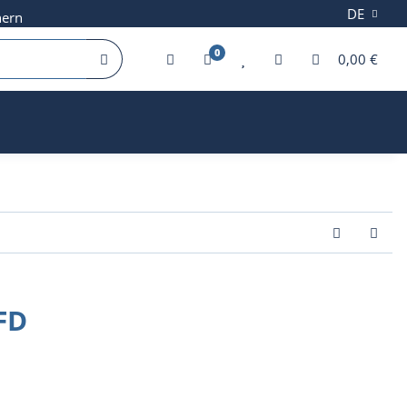
DE
hern
0
0,00 €
FD