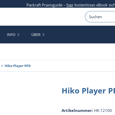
Packraft Praxisguide –
hier
kostenloses eBook sic
INFO
ÜBER
Hiko Player PFD
Hiko Player P
Artikelnummer:
HK-12100