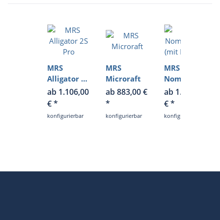
MRS
MRS
MRS
Alligator 2S
Microraft
Nomad S1D
Pro
(mit D-
ab 1.106,00
ab 883,00 €
ab 1.135,00
Deck)
€
*
*
€
*
konfigurierbar
konfigurierbar
konfigurierbar