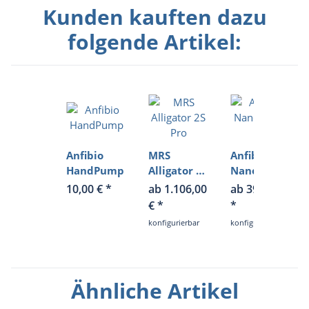
Kunden kauften dazu
folgende Artikel:
Anfibio
MRS
Anfibio
HandPump
Alligator 2S
Nano RTC /
Pro
XL
10,00 €
*
ab 1.106,00
ab 399,00 €
€
*
*
konfigurierbar
konfigurierbar
Ähnliche Artikel